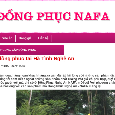
Size áo
Bảng giá
Liên hệ
> CUNG CẤP ĐỒNG PHỤC
ồng phục tại Hà Tĩnh Nghệ An
/7/2015 - Xem: 15736
ăm qua, hàng ngàn khách hàng xa gần đã rất hài lòng với những sản phẩm dịch
úng tôi cam kết : ngoài những sản phẩm chất lượng với giá cả phù hợp, quý k
óc tuyệt vời mà chỉ có ở Đồng Phục Nghệ An NAFA mới có! Với phương châm
sẽ hài lòng với các sản phẩm mà Đồng Phục Nghệ An - NAFA mang lại.