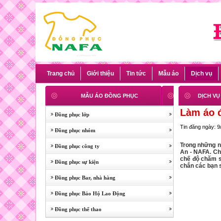
Trang chủ
Giới thiệu
Tin tức
Mẫu áo
Dịch vụ
MẪU ÁO ĐỒNG PHỤC
DỊCH VỤ
Làm áo đ
Đồng phục lớp
Tin đăng ngày: 9
Đồng phục nhóm
Trong những n
Đồng phục công ty
An - NAFA. Ch
chế độ chăm s
Đồng phục sự kiện
chắn các bạn 
Đồng phục Bar, nhà hàng
Đồng phục Bảo Hộ Lao Động
Đồng phục thể thao