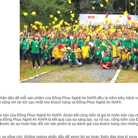
 phấn đấu để mỗi sản phẩm của Đồng Phục Nghệ An NAFA đều là niềm kiêu hãnh c
ền vũng với lợi ích cao nhất cho khách hàng và Đồng Phục Nghệ An NAFA.
tài sản của Đồng Phục Nghệ An NAFA. Đoàn kết công hiến là giá trị nhân bản của ch
 Đồng Phục Nghệ An NAFA là kết quả của sự sáng tạo, sự nỗ lục, cống hiến của
 thước đo sự hoàn hảo đối với sản phẩm là sự đánh giá của khách hàng cho những 
là sự sống còn: Không ngùng phấn đấu để vươn tới sự hoàn thiện đáp ứng kì vọ