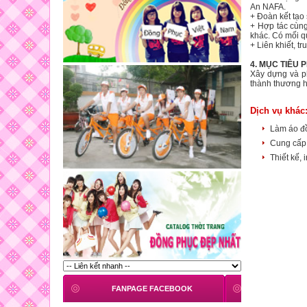
An NAFA.
+ Đoàn kết tạo 
+ Hợp tác cùng
khác. Có mối q
+ Liên khiết, t
4. MỤC TIÊU 
Xây dựng và ph
thành thương h
Dịch vụ khác
Làm áo đ
Cung cấp
Thiết kế,
FANPAGE FACEBOOK