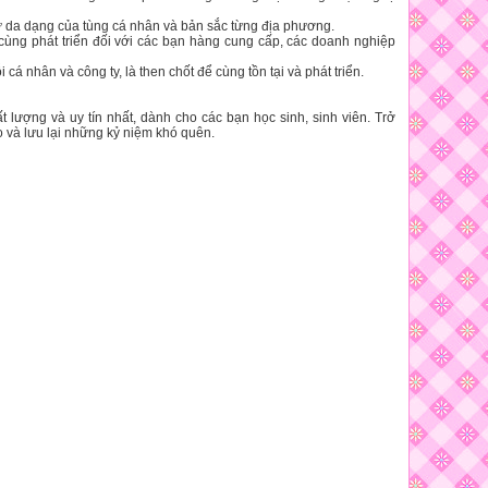
 sự da dạng của tùng cá nhân và bản sắc từng địa phương.
 cùng phát triển đối với các bạn hàng cung cấp, các doanh nghiệp
cá nhân và công ty, là then chốt để cùng tồn tại và phát triển.
lượng và uy tín nhất, dành cho các bạn học sinh, sinh viên. Trở
 và lưu lại những kỷ niệm khó quên.