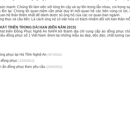
sức mạnh: Chúng tôi làm việc với lòng tin cậy và sự tôn trọng lẫn nhau, coi trọng
 tồn tại: Chúng tôi quan niệm cần phải duy trì mối quan hệ các bên cùng có lợi,
uan hệ thân thiện nhất để dành được sủ ủng hộ của các cơ quan ban ngành.
rung thục và cầu tiến: Là cách ứng xử có văn hóa có trách nhiệm đối với bản thân mỗi 
PHÁT TRIỂN TRONG DÀI HẠN (ĐẾN NĂM 2015)
át triển Đồng Phục Nghệ An NAFA trở thành địa chỉ cung cấp áo đồng phục chất 
iệu đồng phục số 1 Việt Nam. Đem lại những mẫu áo đẹp, độc đáo, chất lượng cao
:
ồng phục tại Hà Tĩnh Nghệ An
(9/7/2015)
 đồng phục
(23/4/2012)
 in ấn đồng phục theo yêu cầu
(23/4/2012)