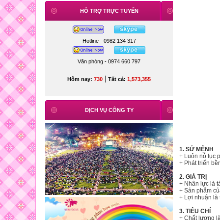
HỖ TRỢ TRỰC TUYẾN
Hotline - 0982 134 317
Văn phòng - 0974 660 797
|
Hôm nay:
730
Tất cả:
1,573,355
DỊCH VỤ CÔNG TY
1. SỨ MỆNH
+ Luôn nỗ lục
+ Phát triển b
2. GIÁ TRỊ
+ Nhân lực là 
+ Sản phẩm của
+ Lợi nhuận là
3. TIÊU CHÍ
+ Chất lượng 