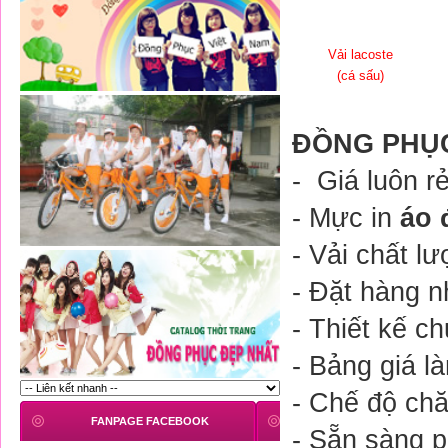
Vải lacoste
(cá sấu)
ĐỒNG PHỤC
- Giá luôn r
- Mực in
áo 
- Vải chất l
- Đặt hàng n
- Thiết kế c
- Bảng giá l
- Chế độ chă
FANPAGE FACEBOOK
- Sẵn sàng p