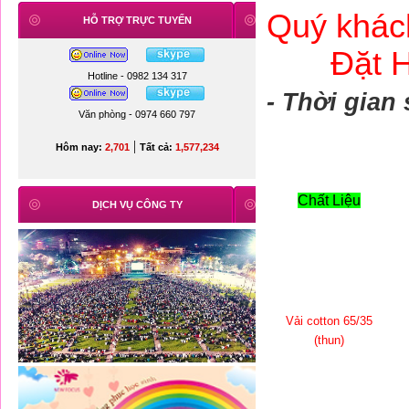
Quý khác
HỖ TRỢ TRỰC TUYẾN
Đặt 
Hotline - 0982 134 317
- Thời gian 
Văn phòng - 0974 660 797
|
Hôm nay:
2,701
Tất cả:
1,577,234
Chất Liệu
DỊCH VỤ CÔNG TY
Vải cotton 65/35
(thun)