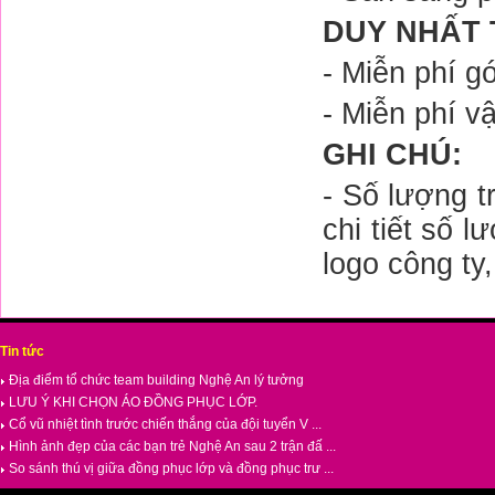
DUY NHẤT 
- Miễn phí gói
- Miễn phí v
GHI CHÚ:
- Số lượng t
chi tiết số 
logo công ty,
Tin tức
Địa điểm tổ chức team building Nghệ An lý tưởng
LƯU Ý KHI CHỌN ÁO ĐỒNG PHỤC LỚP.
Cổ vũ nhiệt tình trước chiến thắng của đội tuyển V ...
Hình ảnh đẹp của các bạn trẻ Nghệ An sau 2 trận đấ ...
So sánh thú vị giữa đồng phục lớp và đồng phục trư ...